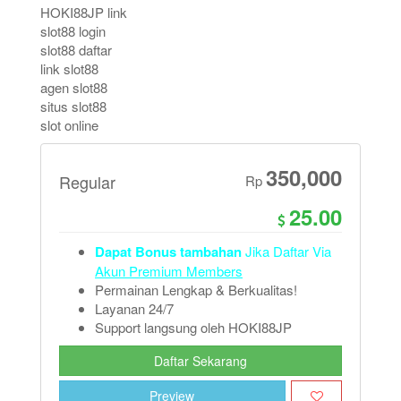
HOKI88JP link
slot88 login
slot88 daftar
link slot88
agen slot88
situs slot88
slot online
350,000
Regular
Rp
25.00
Dapat Bonus tambahan
Jika Daftar Via
Akun Premium Members
Permainan Lengkap & Berkualitas!
Layanan 24/7
Support langsung oleh HOKI88JP
Daftar Sekarang
Preview