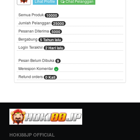
Lihat Profile
Chat Pelanggan
Semua Produk
10000
Jumlah Pelanggan
25000
Pesanan Diterima
5000
Bergabung
5 Tahun lalu
Login Terakhir
2 Hari lalu
Pesan Belum Dibuka
9
Merespon Komentar
-
Refund orders
0 Kali
HOKI88JP OFFICIAL