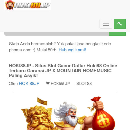
HOKI88JP - Situs Slot Gacor Daftar Hoki88 Online
Terbaru Garansi JP X MOUNTAIN HOMEMUSIC
Paling Asyik!
Toggle
navigation
Skrip Anda bermasalah? Yuk pakai jasa bengkel kode
phpmu.com :) Mulai 50rb.
Hubungi kami!
HOKI88JP - Situs Slot Gacor Daftar Hoki88 Online
Terbaru Garansi JP X MOUNTAIN HOMEMUSIC
Paling Asyik!
Oleh
HOKI88JP
SLOT88
HOKI88 JP