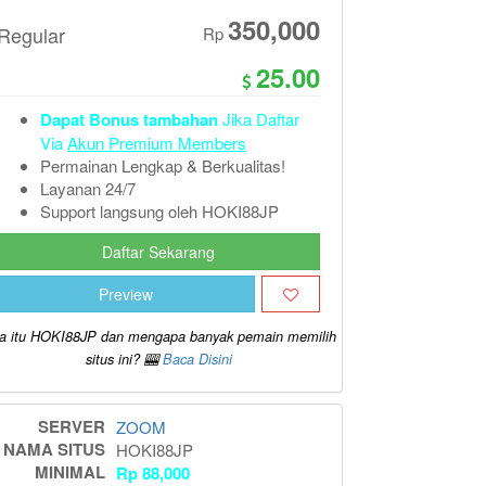
350,000
Regular
Rp
25.00
Dapat Bonus tambahan
Jika Daftar
Via
Akun Premium Members
Permainan Lengkap & Berkualitas!
Layanan 24/7
Support langsung oleh HOKI88JP
Daftar Sekarang
Preview
a itu HOKI88JP dan mengapa banyak pemain memilih
situs ini? 🎰
Baca Disini
SERVER
ZOOM
NAMA SITUS
HOKI88JP
MINIMAL
Rp
88,000