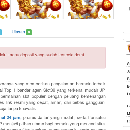
Ulasan
0
0
lalui menu deposit yang sudah tersedia demi
S
J
P
terpercaya yang memberikan pengalaman bermain terbaik
B
gai Top 1 bandar agen Slot88 yang terkenal mudah JP,
L
n permainan slot populer dengan peluang kemenangan
es link resmi yang cepat, aman, dan bebas gangguan,
P
ja tanpa khawatir.
M
al 24 jam,
proses daftar yang mudah, serta transaksi
R
 menjadi pilihan utama bagi pemain yang mencari situs
lot dengan fitur lengkap, event menarik, serta peluang