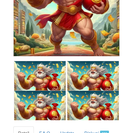
Detail
F.A.Q
Update
Diskusi