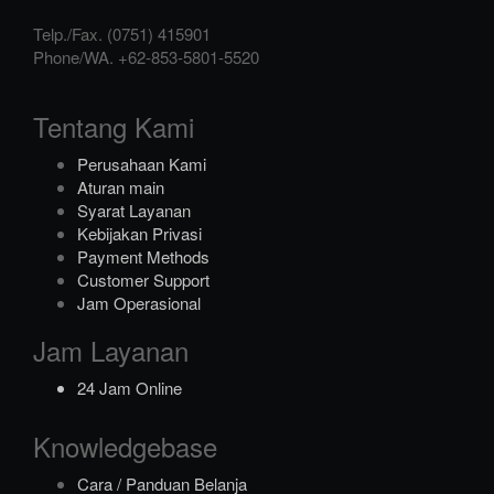
Telp./Fax.
(0751) 415901
Phone/WA.
+62-853-5801-5520
Tentang Kami
Perusahaan Kami
Aturan main
Syarat Layanan
Kebijakan Privasi
Payment Methods
Customer Support
Jam Operasional
Jam Layanan
24 Jam Online
Knowledgebase
Cara / Panduan Belanja