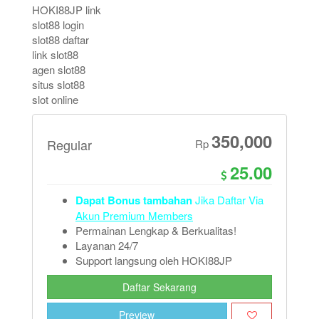
HOKI88JP link
slot88 login
slot88 daftar
link slot88
agen slot88
situs slot88
slot online
350,000
Regular
Rp
25.00
Dapat Bonus tambahan
Jika Daftar Via
Akun Premium Members
Permainan Lengkap & Berkualitas!
Layanan 24/7
Support langsung oleh HOKI88JP
Daftar Sekarang
Preview