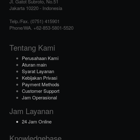
Jl. Gatot Subroto, No.51
Jakarta
10220
-
Indonesia
Telp./Fax.
(0751) 415901
Phone/WA.
+62-853-5801-5520
Tentang Kami
Perusahaan Kami
Aturan main
Syarat Layanan
Kebijakan Privasi
Payment Methods
Customer Support
Jam Operasional
Jam Layanan
24 Jam Online
Knowledgebase