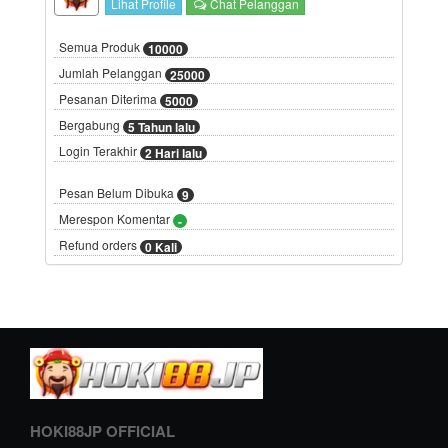
Lihat Profile
Chat Pelanggan
Semua Produk
10000
Jumlah Pelanggan
25000
Pesanan Diterima
5000
Bergabung
5 Tahun lalu
Login Terakhir
2 Hari lalu
Pesan Belum Dibuka
9
Merespon Komentar
-
Refund orders
0 Kali
HOKI88JP OFFICIAL