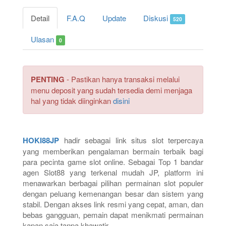
Detail
F.A.Q
Update
Diskusi
520
Ulasan
0
PENTING
- Pastikan hanya transaksi melalui
menu deposit yang sudah tersedia demi menjaga
hal yang tidak diinginkan
disini
HOKI88JP
hadir sebagai link situs slot terpercaya
yang memberikan pengalaman bermain terbaik bagi
para pecinta game slot online. Sebagai Top 1 bandar
agen Slot88 yang terkenal mudah JP, platform ini
menawarkan berbagai pilihan permainan slot populer
dengan peluang kemenangan besar dan sistem yang
stabil. Dengan akses link resmi yang cepat, aman, dan
bebas gangguan, pemain dapat menikmati permainan
kapan saja tanpa khawatir.