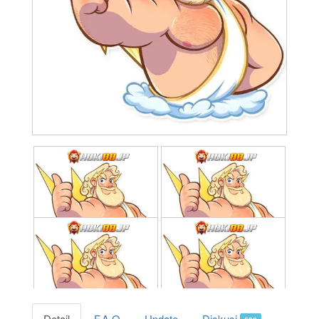
Detail
F.A.Q
Update
Diskusi