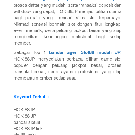
proses daftar yang mudah, serta transaksi deposit dan
withdraw yang cepat, HOKI88JP menjadi pilihan utama
bagi pemain yang mencari situs slot terpercaya.
Nikmati sensasi bermain slot dengan fitur lengkap,
event menarik, serta peluang jackpot besar yang siap
memberikan keuntungan maksimal bagi setiap
member.
Sebagai Top 1
bandar agen Slot88 mudah JP,
HOKI88JP menyediakan berbagai pilihan game slot
populer dengan peluang jackpot besar, proses
transaksi cepat, serta layanan profesional yang siap
membantu member setiap saat.
Keyworf Terkait :
HOKI88JP
HOKI88 JP
bandar slot88
HOKI88JP link
slot88 login