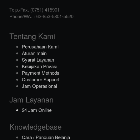
Telp./Fax.
(0751) 415901
Phone/WA.
+62-853-5801-5520
Tentang Kami
Perusahaan Kami
Aturan main
Syarat Layanan
Kebijakan Privasi
Payment Methods
Customer Support
Jam Operasional
Jam Layanan
24 Jam Online
Knowledgebase
Cara / Panduan Belanja