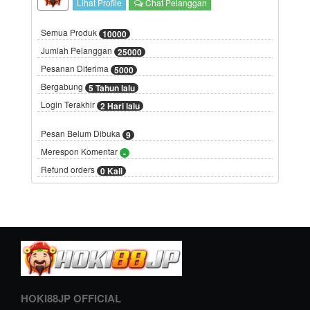
Lihat Profile
Chat Pelanggan
Semua Produk
10000
Jumlah Pelanggan
25000
Pesanan Diterima
5000
Bergabung
5 Tahun lalu
Login Terakhir
2 Hari lalu
Pesan Belum Dibuka
9
Merespon Komentar
-
Refund orders
0 Kali
HOKI88JP OFFICIAL