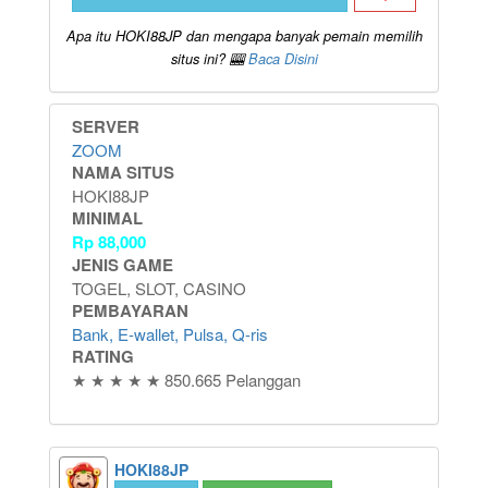
Apa itu HOKI88JP dan mengapa banyak pemain memilih
situs ini? 🎰
Baca Disini
SERVER
ZOOM
NAMA SITUS
HOKI88JP
MINIMAL
Rp
88,000
JENIS GAME
TOGEL, SLOT, CASINO
PEMBAYARAN
Bank, E-wallet, Pulsa, Q-ris
RATING
★ ★ ★ ★ ★ 850.665 Pelanggan
HOKI88JP