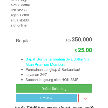
slot88 daftar
link slot88
agen slot88
situs slot88
slot online
350,000
Regular
Rp
25.00
Dapat Bonus tambahan
Jika Daftar Via
Akun Premium Members
Permainan Lengkap & Berkualitas!
Layanan 24/7
Support langsung oleh HOKI88JP
Daftar Sekarang
Preview
Apa itu HOKI88JP dan mengapa banyak pemain memilih