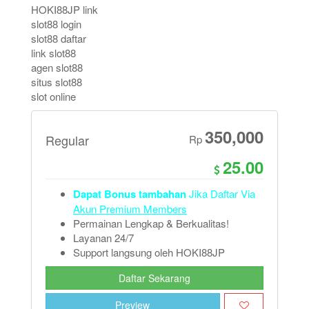
HOKI88JP link
slot88 login
slot88 daftar
link slot88
agen slot88
situs slot88
slot online
350,000
Regular
Rp
25.00
Dapat Bonus tambahan
Jika Daftar Via
Akun Premium Members
Permainan Lengkap & Berkualitas!
Layanan 24/7
Support langsung oleh HOKI88JP
Daftar Sekarang
Preview