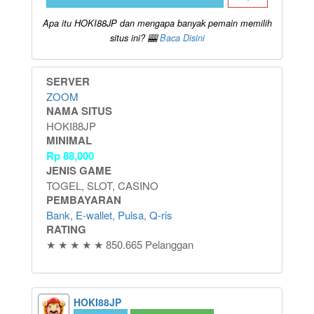
Apa itu HOKI88JP dan mengapa banyak pemain memilih
situs ini? 🎰
Baca Disini
SERVER
ZOOM
NAMA SITUS
HOKI88JP
MINIMAL
Rp
88,000
JENIS GAME
TOGEL, SLOT, CASINO
PEMBAYARAN
Bank, E-wallet, Pulsa, Q-ris
RATING
★ ★ ★ ★ ★ 850.665 Pelanggan
HOKI88JP