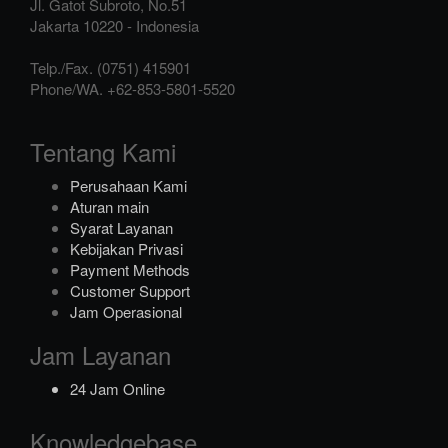
Jl. Gatot Subroto, No.51
Jakarta
10220
-
Indonesia
Telp./Fax.
(0751) 415901
Phone/WA.
+62-853-5801-5520
Tentang Kami
Perusahaan Kami
Aturan main
Syarat Layanan
Kebijakan Privasi
Payment Methods
Customer Support
Jam Operasional
Jam Layanan
24 Jam Online
Knowledgebase