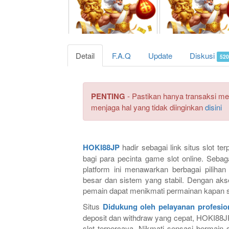
Detail
F.A.Q
Update
Diskusi
52
PENTING
- Pastikan hanya transaksi me
menjaga hal yang tidak diinginkan
disini
HOKI88JP
hadir sebagai link situs slot 
bagi para pecinta game slot online. Seba
platform ini menawarkan berbagai piliha
besar dan sistem yang stabil. Dengan aks
pemain dapat menikmati permainan kapan sa
Situs
Didukung oleh pelayanan profesion
deposit dan withdraw yang cepat, HOKI88JP
slot terpercaya. Nikmati sensasi bermain s