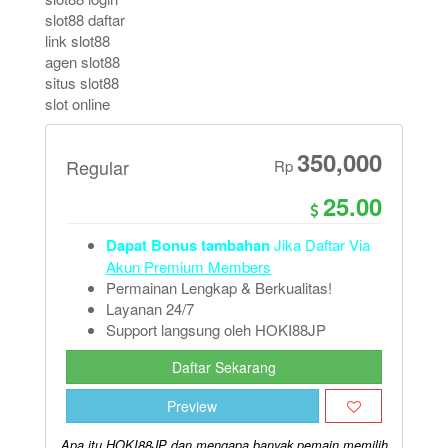
slot88 daftar
link slot88
agen slot88
situs slot88
slot online
350,000
Regular
Rp
25.00
Dapat Bonus tambahan
Jika Daftar Via
Akun Premium Members
Permainan Lengkap & Berkualitas!
Layanan 24/7
Support langsung oleh HOKI88JP
Daftar Sekarang
Preview
Apa itu HOKI88JP dan mengapa banyak pemain memilih