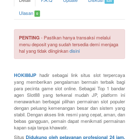
520
Ulasan
0
PENTING
- Pastikan hanya transaksi melalui
menu deposit yang sudah tersedia demi menjaga
hal yang tidak diinginkan
disini
HOKI88JP
hadir sebagai link situs slot terpercaya
yang memberikan pengalaman bermain terbaik bagi
para pecinta game slot online. Sebagai Top 1 bandar
agen Slot88 yang terkenal mudah JP, platform ini
menawarkan berbagai pilihan permainan slot populer
dengan peluang kemenangan besar dan sistem yang
stabil. Dengan akses link resmi yang cepat, aman, dan
bebas gangguan, pemain dapat menikmati permainan
kapan saja tanpa khawatir.
Situs
Didukung oleh pelayanan profesional 24 jam,