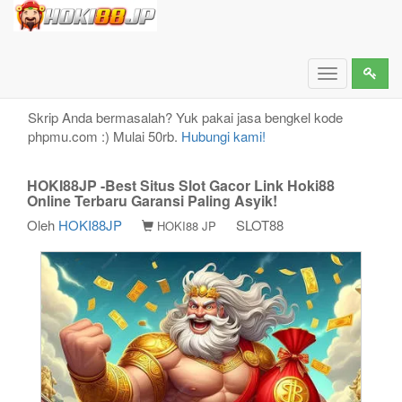
HOKI88JP -Best Situs Slot Gacor Link Hoki88
Online Terbaru Garansi Paling Asyik!
Toggle
navigation
Skrip Anda bermasalah? Yuk pakai jasa bengkel kode
phpmu.com :) Mulai 50rb.
Hubungi kami!
HOKI88JP -Best Situs Slot Gacor Link Hoki88
Online Terbaru Garansi Paling Asyik!
Oleh
HOKI88JP
SLOT88
HOKI88 JP