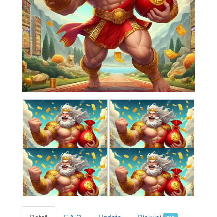
Detail
F.A.Q
Update
Diskusi