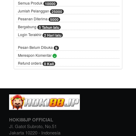
Semua Produk
10000
Jumlah Pelanggan
25000
Pesanan Diterima
5000
Bergabung
5 Tahun lalu
Login Terakhir
2 Hari lalu
Pesan Belum Dibuka
9
Merespon Komentar
-
Refund orders
0 Kali
HOKI88JP OFFICIAL
Jl. Gatot Subroto, No.51
Jakarta
10220
-
Indonesia