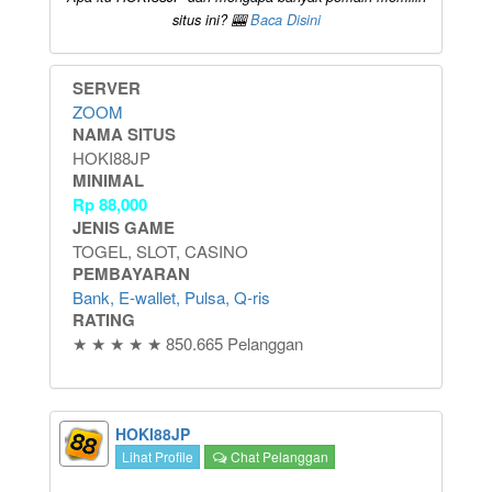
situs ini? 🎰
Baca Disini
SERVER
ZOOM
NAMA SITUS
HOKI88JP
MINIMAL
Rp
88,000
JENIS GAME
TOGEL, SLOT, CASINO
PEMBAYARAN
Bank, E-wallet, Pulsa, Q-ris
RATING
★ ★ ★ ★ ★ 850.665 Pelanggan
HOKI88JP
Lihat Profile
Chat Pelanggan