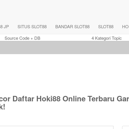
or Daftar Hoki88 Online Terbaru Garansi JP X MOUNTA
Products
504
Topic
51,905
8 JP
SITUS SLOT88
BANDAR SLOT88
SLOT88
HO
Source Code + DB
4 Kategori Topic
acor Daftar Hoki88 Online Terbaru G
k!