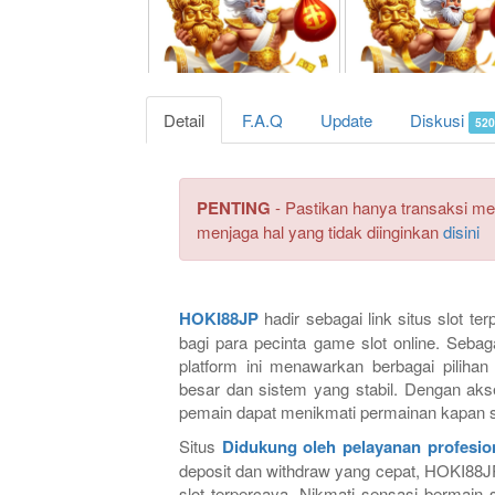
Detail
F.A.Q
Update
Diskusi
52
PENTING
- Pastikan hanya transaksi me
menjaga hal yang tidak diinginkan
disini
HOKI88JP
hadir sebagai link situs slot 
bagi para pecinta game slot online. Seba
platform ini menawarkan berbagai piliha
besar dan sistem yang stabil. Dengan aks
pemain dapat menikmati permainan kapan sa
Situs
Didukung oleh pelayanan profesion
deposit dan withdraw yang cepat, HOKI88JP
slot terpercaya. Nikmati sensasi bermain s