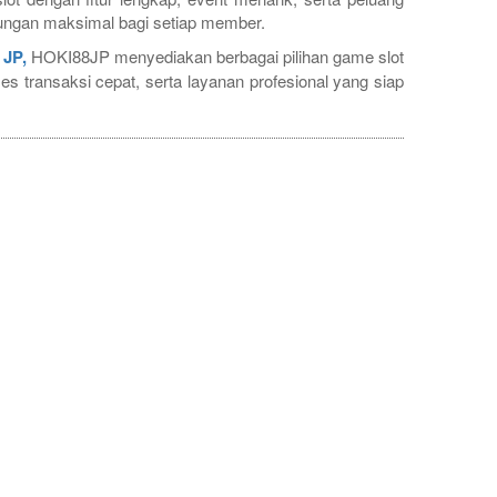
ungan maksimal bagi setiap member.
 JP,
HOKI88JP menyediakan berbagai pilihan game slot
es transaksi cepat, serta layanan profesional yang siap