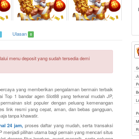
Ulasan
0
0
lalui menu deposit yang sudah tersedia demi
S
J
P
terpercaya yang memberikan pengalaman bermain terbaik
B
gai Top 1 bandar agen Slot88 yang terkenal mudah JP,
L
n permainan slot populer dengan peluang kemenangan
es link resmi yang cepat, aman, dan bebas gangguan,
P
ja tanpa khawatir.
M
al 24 jam,
proses daftar yang mudah, serta transaksi
R
 menjadi pilihan utama bagi pemain yang mencari situs
lot dengan fitur lengkap, event menarik, serta peluang