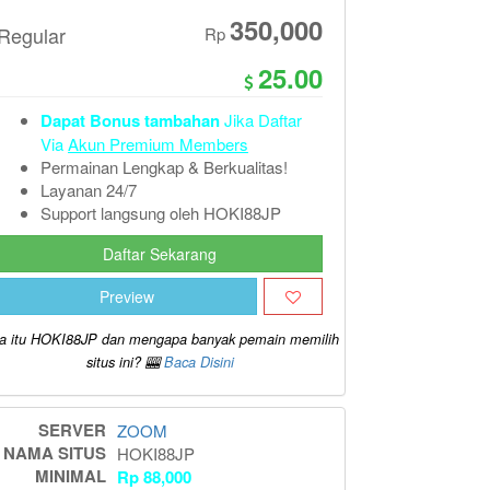
350,000
Regular
Rp
25.00
Dapat Bonus tambahan
Jika Daftar
Via
Akun Premium Members
Permainan Lengkap & Berkualitas!
Layanan 24/7
Support langsung oleh HOKI88JP
Daftar Sekarang
Preview
a itu HOKI88JP dan mengapa banyak pemain memilih
situs ini? 🎰
Baca Disini
SERVER
ZOOM
NAMA SITUS
HOKI88JP
MINIMAL
Rp
88,000