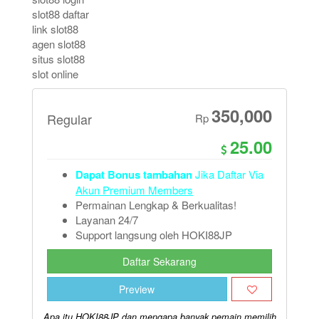
slot88 daftar
link slot88
agen slot88
situs slot88
slot online
350,000
Regular
Rp
25.00
Dapat Bonus tambahan
Jika Daftar Via
Akun Premium Members
Permainan Lengkap & Berkualitas!
Layanan 24/7
Support langsung oleh HOKI88JP
Daftar Sekarang
Preview
Apa itu HOKI88JP dan mengapa banyak pemain memilih