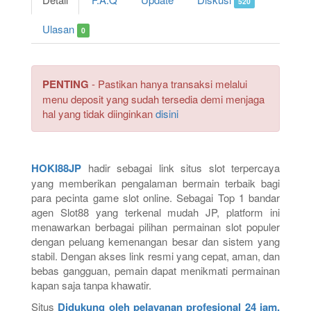
520
Ulasan
0
PENTING
- Pastikan hanya transaksi melalui
menu deposit yang sudah tersedia demi menjaga
hal yang tidak diinginkan
disini
HOKI88JP
hadir sebagai link situs slot terpercaya
yang memberikan pengalaman bermain terbaik bagi
para pecinta game slot online. Sebagai Top 1 bandar
agen Slot88 yang terkenal mudah JP, platform ini
menawarkan berbagai pilihan permainan slot populer
dengan peluang kemenangan besar dan sistem yang
stabil. Dengan akses link resmi yang cepat, aman, dan
bebas gangguan, pemain dapat menikmati permainan
kapan saja tanpa khawatir.
Situs
Didukung oleh pelayanan profesional 24 jam,