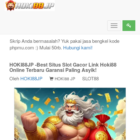
HOKI88JP -Best Situs Slot Gacor Link Hoki88
Online Terbaru Garansi Paling Asyik!
Toggle
navigation
Skrip Anda bermasalah? Yuk pakai jasa bengkel kode
phpmu.com :) Mulai 50rb.
Hubungi kami!
HOKI88JP -Best Situs Slot Gacor Link Hoki88
Online Terbaru Garansi Paling Asyik!
Oleh
HOKI88JP
SLOT88
HOKI88 JP