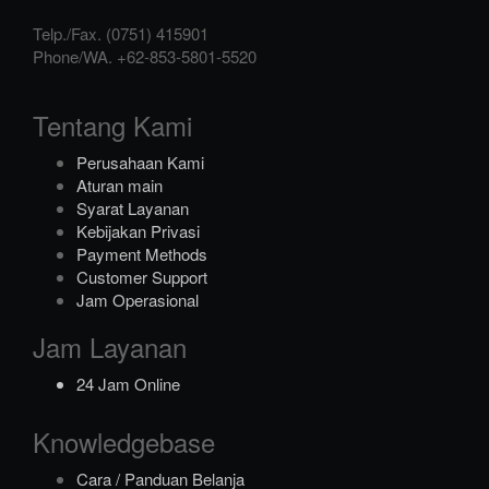
Telp./Fax.
(0751) 415901
Phone/WA.
+62-853-5801-5520
Tentang Kami
Perusahaan Kami
Aturan main
Syarat Layanan
Kebijakan Privasi
Payment Methods
Customer Support
Jam Operasional
Jam Layanan
24 Jam Online
Knowledgebase
Cara / Panduan Belanja