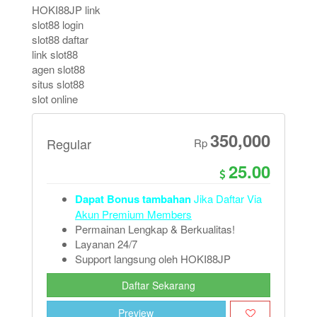
HOKI88JP link
slot88 login
slot88 daftar
link slot88
agen slot88
situs slot88
slot online
350,000
Regular
Rp
25.00
Dapat Bonus tambahan
Jika Daftar Via
Akun Premium Members
Permainan Lengkap & Berkualitas!
Layanan 24/7
Support langsung oleh HOKI88JP
Daftar Sekarang
Preview