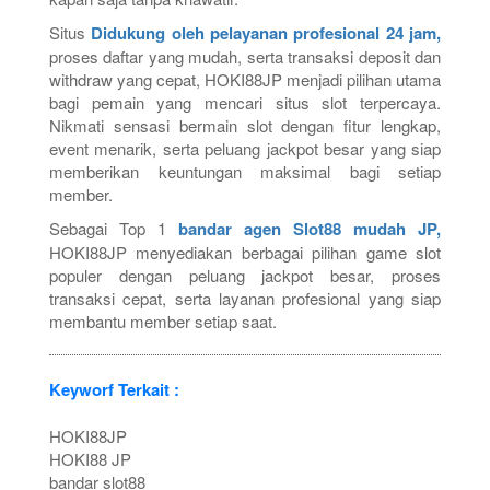
Situs
Didukung oleh pelayanan profesional 24 jam,
proses daftar yang mudah, serta transaksi deposit dan
withdraw yang cepat, HOKI88JP menjadi pilihan utama
bagi pemain yang mencari situs slot terpercaya.
Nikmati sensasi bermain slot dengan fitur lengkap,
event menarik, serta peluang jackpot besar yang siap
memberikan keuntungan maksimal bagi setiap
member.
Sebagai Top 1
bandar agen Slot88 mudah JP,
HOKI88JP menyediakan berbagai pilihan game slot
populer dengan peluang jackpot besar, proses
transaksi cepat, serta layanan profesional yang siap
membantu member setiap saat.
Keyworf Terkait :
HOKI88JP
HOKI88 JP
bandar slot88