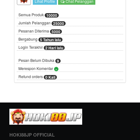
Lihat Profile
Chat Pelanggan
Semua Produk
10000
Jumlah Pelanggan
25000
Pesanan Diterima
5000
Bergabung
5 Tahun lalu
Login Terakhir
2 Hari lalu
Pesan Belum Dibuka
9
Merespon Komentar
-
Refund orders
0 Kali
HOKI88JP OFFICIAL