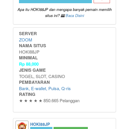
Apa itu HOKI88JP dan mengapa banyak pemain memilih
situs ini? 🎰
Baca Disini
SERVER
ZOOM
NAMA SITUS
HOKI88JP
MINIMAL
Rp
88,000
JENIS GAME
TOGEL, SLOT, CASINO
PEMBAYARAN
Bank, E-wallet, Pulsa, Q-ris
RATING
★ ★ ★ ★ ★ 850.665 Pelanggan
HOKI88JP