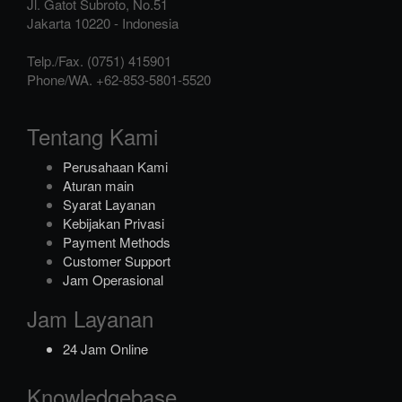
Jl. Gatot Subroto, No.51
Jakarta
10220
-
Indonesia
Telp./Fax.
(0751) 415901
Phone/WA.
+62-853-5801-5520
Tentang Kami
Perusahaan Kami
Aturan main
Syarat Layanan
Kebijakan Privasi
Payment Methods
Customer Support
Jam Operasional
Jam Layanan
24 Jam Online
Knowledgebase