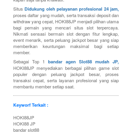
Situs
Didukung oleh pelayanan profesional 24 jam,
proses daftar yang mudah, serta transaksi deposit dan
withdraw yang cepat, HOKI88JP menjadi pilihan utama
bagi pemain yang mencari situs slot terpercaya.
Nikmati sensasi bermain slot dengan fitur lengkap,
event menarik, serta peluang jackpot besar yang siap
memberikan keuntungan maksimal bagi setiap
member.
Sebagai Top 1
bandar agen Slot88 mudah JP,
HOKI88JP menyediakan berbagai pilihan game slot
populer dengan peluang jackpot besar, proses
transaksi cepat, serta layanan profesional yang siap
membantu member setiap saat.
Keyworf Terkait :
HOKI88JP
HOKI88 JP
bandar slot88