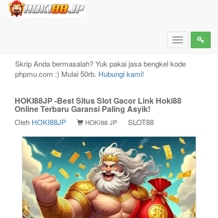
HOKI88JP -Best Situs Slot Gacor Link Hoki88
Online Terbaru Garansi Paling Asyik!
Toggle
navigation
Skrip Anda bermasalah? Yuk pakai jasa bengkel kode
phpmu.com :) Mulai 50rb.
Hubungi kami!
HOKI88JP -Best Situs Slot Gacor Link Hoki88
Online Terbaru Garansi Paling Asyik!
Oleh
HOKI88JP
SLOT88
HOKI88 JP