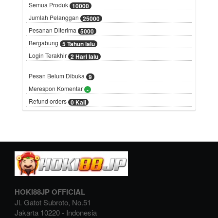
Semua Produk
10000
Jumlah Pelanggan
25000
Pesanan Diterima
5000
Bergabung
5 Tahun lalu
Login Terakhir
2 Hari lalu
Pesan Belum Dibuka
9
Merespon Komentar
-
Refund orders
0 Kali
HOKI88JP OFFICIAL
Jl. Gatot Subroto, No.51
Jakarta
10220
-
Indonesia