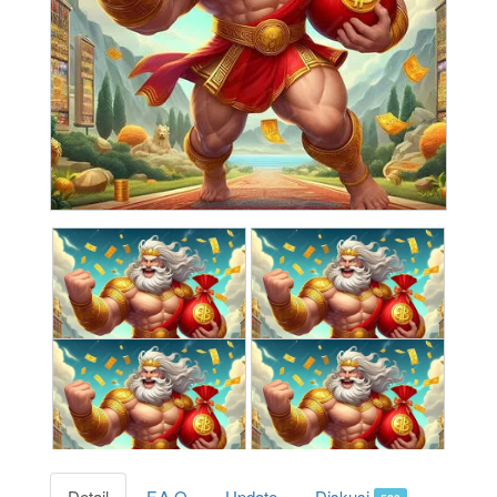
Detail
F.A.Q
Update
Diskusi