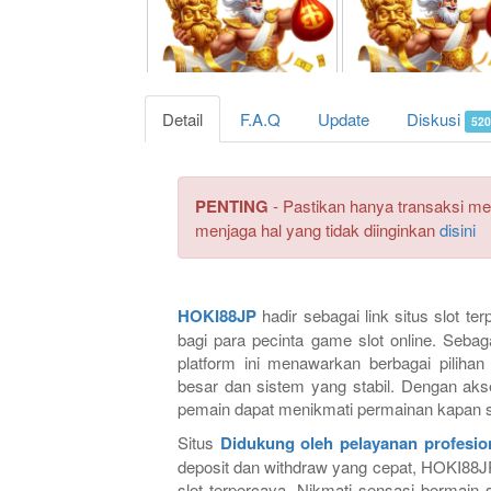
Detail
F.A.Q
Update
Diskusi
52
PENTING
- Pastikan hanya transaksi me
menjaga hal yang tidak diinginkan
disini
HOKI88JP
hadir sebagai link situs slot 
bagi para pecinta game slot online. Seba
platform ini menawarkan berbagai piliha
besar dan sistem yang stabil. Dengan aks
pemain dapat menikmati permainan kapan sa
Situs
Didukung oleh pelayanan profesion
deposit dan withdraw yang cepat, HOKI88JP
slot terpercaya. Nikmati sensasi bermain s