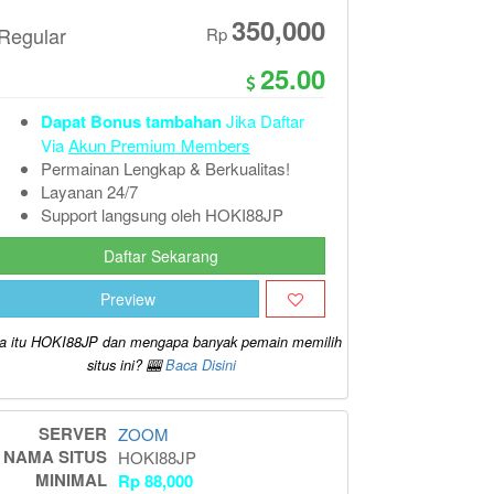
350,000
Regular
Rp
25.00
Dapat Bonus tambahan
Jika Daftar
Via
Akun Premium Members
Permainan Lengkap & Berkualitas!
Layanan 24/7
Support langsung oleh HOKI88JP
Daftar Sekarang
Preview
a itu HOKI88JP dan mengapa banyak pemain memilih
situs ini? 🎰
Baca Disini
SERVER
ZOOM
NAMA SITUS
HOKI88JP
MINIMAL
Rp
88,000