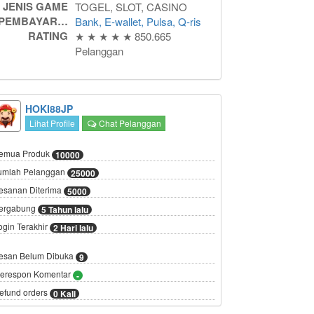
JENIS GAME
TOGEL, SLOT, CASINO
PEMBAYARAN
Bank, E-wallet, Pulsa, Q-ris
RATING
★ ★ ★ ★ ★ 850.665
Pelanggan
HOKI88JP
Lihat Profile
Chat Pelanggan
emua Produk
10000
umlah Pelanggan
25000
esanan Diterima
5000
ergabung
5 Tahun lalu
ogin Terakhir
2 Hari lalu
esan Belum Dibuka
9
erespon Komentar
-
efund orders
0 Kali