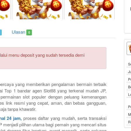
Ulasan
0
0
lalui menu deposit yang sudah tersedia demi
S
J
P
terpercaya yang memberikan pengalaman bermain terbaik
B
gai Top 1 bandar agen Slot88 yang terkenal mudah JP,
L
n permainan slot populer dengan peluang kemenangan
es link resmi yang cepat, aman, dan bebas gangguan,
P
ja tanpa khawatir.
M
al 24 jam,
proses daftar yang mudah, serta transaksi
R
 menjadi pilihan utama bagi pemain yang mencari situs
lot dengan fitur lengkap, event menarik, serta peluang