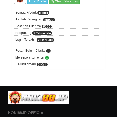
Lihat Profile
Chat Pelanggan
Semua Produk
10000
Jumlah Pelanggan
25000
Pesanan Diterima
5000
Bergabung
5 Tahun lalu
Login Terakhir
2 Hari lalu
Pesan Belum Dibuka
9
Merespon Komentar
-
Refund orders
0 Kali
HOKI88JP OFFICIAL