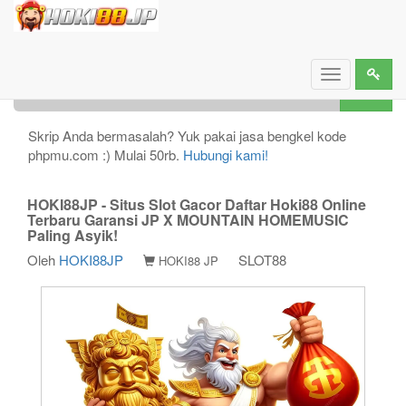
HOKI88JP - Situs Slot Gacor Daftar Hoki88 Online
Terbaru Garansi JP X MOUNTAIN HOMEMUSIC
Paling Asyik!
Toggle
navigation
Skrip Anda bermasalah? Yuk pakai jasa bengkel kode
phpmu.com :) Mulai 50rb.
Hubungi kami!
HOKI88JP - Situs Slot Gacor Daftar Hoki88 Online
Terbaru Garansi JP X MOUNTAIN HOMEMUSIC
Paling Asyik!
Oleh
HOKI88JP
SLOT88
HOKI88 JP