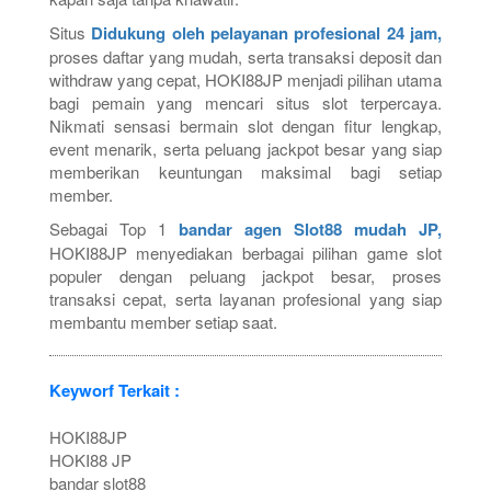
Situs
Didukung oleh pelayanan profesional 24 jam,
proses daftar yang mudah, serta transaksi deposit dan
withdraw yang cepat, HOKI88JP menjadi pilihan utama
bagi pemain yang mencari situs slot terpercaya.
Nikmati sensasi bermain slot dengan fitur lengkap,
event menarik, serta peluang jackpot besar yang siap
memberikan keuntungan maksimal bagi setiap
member.
Sebagai Top 1
bandar agen Slot88 mudah JP,
HOKI88JP menyediakan berbagai pilihan game slot
populer dengan peluang jackpot besar, proses
transaksi cepat, serta layanan profesional yang siap
membantu member setiap saat.
Keyworf Terkait :
HOKI88JP
HOKI88 JP
bandar slot88