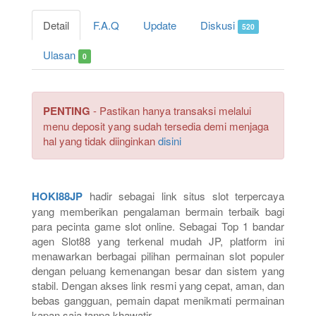
Detail
F.A.Q
Update
Diskusi
520
Ulasan
0
PENTING
- Pastikan hanya transaksi melalui
menu deposit yang sudah tersedia demi menjaga
hal yang tidak diinginkan
disini
HOKI88JP
hadir sebagai link situs slot terpercaya
yang memberikan pengalaman bermain terbaik bagi
para pecinta game slot online. Sebagai Top 1 bandar
agen Slot88 yang terkenal mudah JP, platform ini
menawarkan berbagai pilihan permainan slot populer
dengan peluang kemenangan besar dan sistem yang
stabil. Dengan akses link resmi yang cepat, aman, dan
bebas gangguan, pemain dapat menikmati permainan
kapan saja tanpa khawatir.