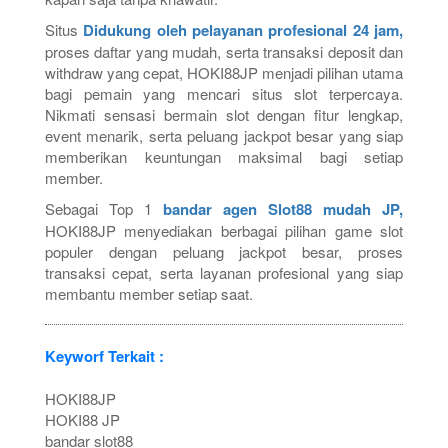
Situs
Didukung oleh pelayanan profesional 24 jam,
proses daftar yang mudah, serta transaksi deposit dan
withdraw yang cepat, HOKI88JP menjadi pilihan utama
bagi pemain yang mencari situs slot terpercaya.
Nikmati sensasi bermain slot dengan fitur lengkap,
event menarik, serta peluang jackpot besar yang siap
memberikan keuntungan maksimal bagi setiap
member.
Sebagai Top 1
bandar agen Slot88 mudah JP,
HOKI88JP menyediakan berbagai pilihan game slot
populer dengan peluang jackpot besar, proses
transaksi cepat, serta layanan profesional yang siap
membantu member setiap saat.
Keyworf Terkait :
HOKI88JP
HOKI88 JP
bandar slot88