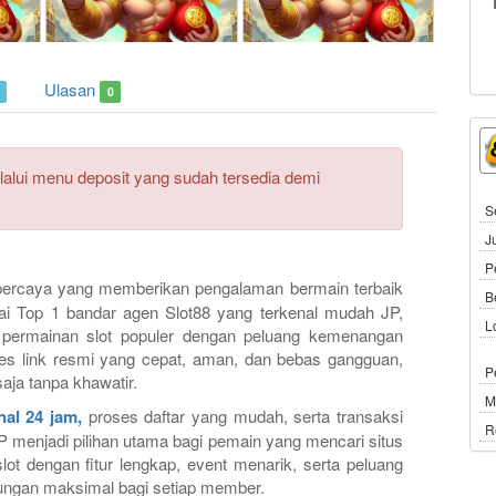
Ulasan
0
0
lalui menu deposit yang sudah tersedia demi
S
J
P
terpercaya yang memberikan pengalaman bermain terbaik
B
gai Top 1 bandar agen Slot88 yang terkenal mudah JP,
L
n permainan slot populer dengan peluang kemenangan
es link resmi yang cepat, aman, dan bebas gangguan,
P
ja tanpa khawatir.
M
al 24 jam,
proses daftar yang mudah, serta transaksi
R
 menjadi pilihan utama bagi pemain yang mencari situs
lot dengan fitur lengkap, event menarik, serta peluang
ungan maksimal bagi setiap member.