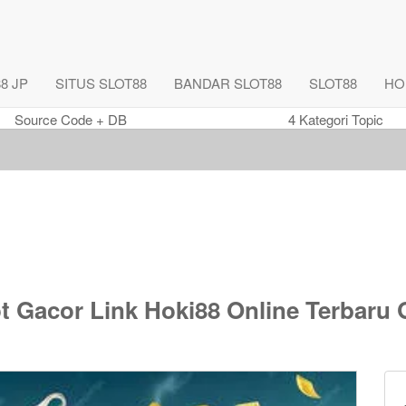
t Situs Slot Gacor Link Hoki88 Online Terbaru Garansi
Products
504
Topic
51,905
8 JP
SITUS SLOT88
BANDAR SLOT88
SLOT88
HO
Source Code + DB
4 Kategori Topic
t Gacor Link Hoki88 Online Terbaru G