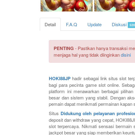
Detail
F.A.Q
Update
Diskusi
52
PENTING
- Pastikan hanya transaksi me
menjaga hal yang tidak diinginkan
disini
HOKI88JP
hadir sebagai link situs slot 
bagi para pecinta game slot online. Seba
platform ini menawarkan berbagai piliha
besar dan sistem yang stabil. Dengan aks
pemain dapat menikmati permainan kapan sa
Situs
Didukung oleh pelayanan profesion
deposit dan withdraw yang cepat, HOKI88JP
slot terpercaya. Nikmati sensasi bermain s
jackpot besar yang siap memberikan keunt