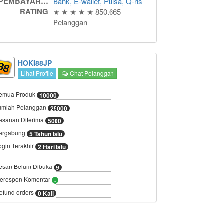
PEMBAYARAN
Bank, E-wallet, Pulsa, Q-ris
RATING
★ ★ ★ ★ ★ 850.665
Pelanggan
HOKI88JP
Lihat Profile
Chat Pelanggan
emua Produk
10000
umlah Pelanggan
25000
esanan Diterima
5000
ergabung
5 Tahun lalu
ogin Terakhir
2 Hari lalu
esan Belum Dibuka
9
erespon Komentar
-
efund orders
0 Kali