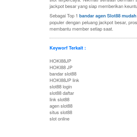
jackpot besar yang siap memberikan keunt
Sebagai Top 1
bandar agen Slot88 mudah
populer dengan peluang jackpot besar, pros
membantu member setiap saat.
Keyworf Terkait :
HOKI88JP
HOKI88 JP
bandar slot88
HOKI88JP link
slot88 login
slot88 daftar
link slot88
agen slot88
situs slot88
slot online