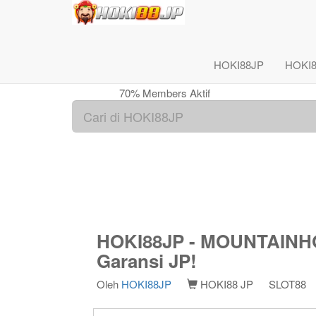
HOKI88JP - MOUNTAI
Members
181,390
HOKI88JP
HOKI8
70% Members Aktif
HOKI88JP - MOUNTAINHOM
Garansi JP!
Oleh
HOKI88JP
HOKI88 JP
SLOT88