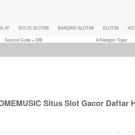
NHOMEMUSIC Situs Slot Gacor Daftar Hoki88 Online 
Products
504
Topic
51,905
8 JP
SITUS SLOT88
BANDAR SLOT88
SLOT88
HO
Source Code + DB
4 Kategori Topic
EMUSIC Situs Slot Gacor Daftar Ho