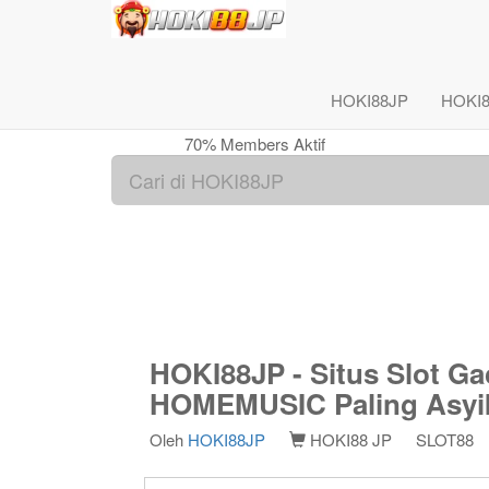
HOKI88JP - Situs Slot Gac
Members
181,390
HOKI88JP
HOKI8
70% Members Aktif
HOKI88JP - Situs Slot G
HOMEMUSIC Paling Asyi
Oleh
HOKI88JP
HOKI88 JP
SLOT88