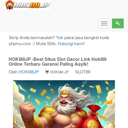
HOKI88JP -Best Situs Slot Gacor Link Hoki88
Online Terbaru Garansi Paling Asyik!
Toggle
navigation
Skrip Anda bermasalah? Yuk pakai jasa bengkel kode
phpmu.com :) Mulai 50rb.
Hubungi kami!
HOKI88JP -Best Situs Slot Gacor Link Hoki88
Online Terbaru Garansi Paling Asyik!
Oleh
HOKI88JP
SLOT88
HOKI88 JP