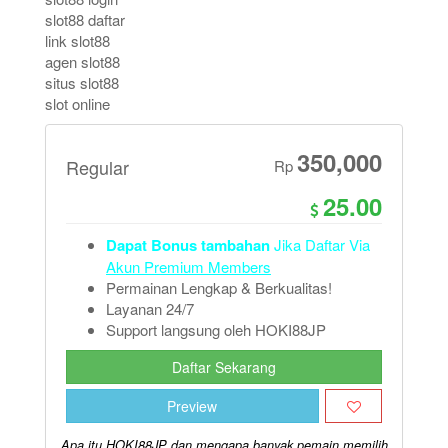
slot88 daftar
link slot88
agen slot88
situs slot88
slot online
350,000
Regular
Rp
25.00
Dapat Bonus tambahan
Jika Daftar Via
Akun Premium Members
Permainan Lengkap & Berkualitas!
Layanan 24/7
Support langsung oleh HOKI88JP
Daftar Sekarang
Preview
Apa itu HOKI88JP dan mengapa banyak pemain memilih