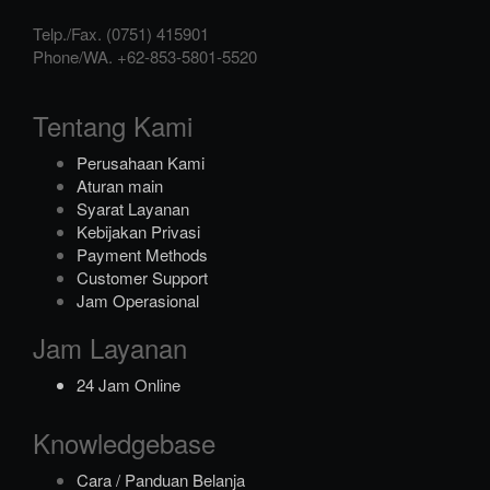
Telp./Fax.
(0751) 415901
Phone/WA.
+62-853-5801-5520
Tentang Kami
Perusahaan Kami
Aturan main
Syarat Layanan
Kebijakan Privasi
Payment Methods
Customer Support
Jam Operasional
Jam Layanan
24 Jam Online
Knowledgebase
Cara / Panduan Belanja