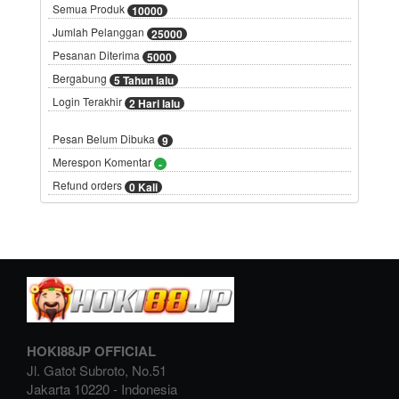
Semua Produk
10000
Jumlah Pelanggan
25000
Pesanan Diterima
5000
Bergabung
5 Tahun lalu
Login Terakhir
2 Hari lalu
Pesan Belum Dibuka
9
Merespon Komentar
-
Refund orders
0 Kali
HOKI88JP OFFICIAL
Jl. Gatot Subroto, No.51
Jakarta
10220
-
Indonesia