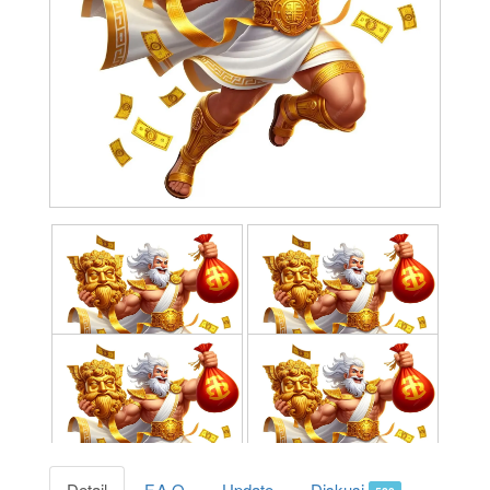
Detail
F.A.Q
Update
Diskusi