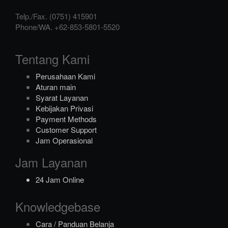
Telp./Fax.
(0751) 415901
Phone/WA.
+62-853-5801-5520
Tentang Kami
Perusahaan Kami
Aturan main
Syarat Layanan
Kebijakan Privasi
Payment Methods
Customer Support
Jam Operasional
Jam Layanan
24 Jam Online
Knowledgebase
Cara / Panduan Belanja