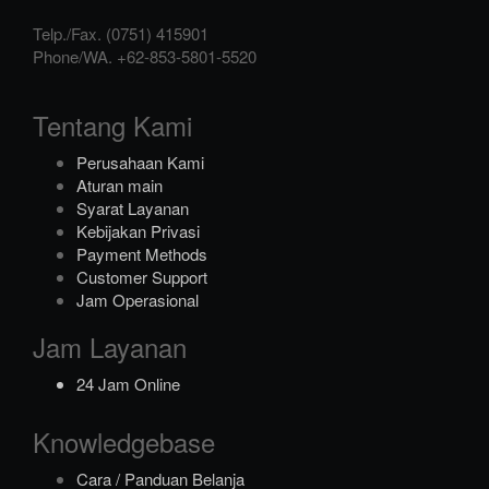
Telp./Fax.
(0751) 415901
Phone/WA.
+62-853-5801-5520
Tentang Kami
Perusahaan Kami
Aturan main
Syarat Layanan
Kebijakan Privasi
Payment Methods
Customer Support
Jam Operasional
Jam Layanan
24 Jam Online
Knowledgebase
Cara / Panduan Belanja