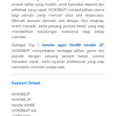
proses daftar yang mudah, serta transaksi deposit dan
withdraw yang cepat, HOKI88JP menjadi pilihan utama
bagi pemain yang mencari situs slot terpercaya.
Nikmati sensasi bermain slot dengan fitur lengkap,
event menarik, serta peluang jackpot besar yang siap
memberikan keuntungan maksimal bagi setiap
member.
Sebagai Top 1
bandar agen Slot88 mudah JP,
HOKI88JP menyediakan berbagai pilihan game slot
populer dengan peluang jackpot besar, proses
transaksi cepat, serta layanan profesional yang siap
membantu member setiap saat.
Keyworf Terkait :
HOKI88JP
HOKI88 JP
bandar slot88
HOKI88JP link
slot88 login