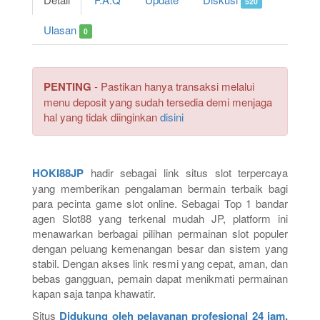
520
Ulasan
0
PENTING
- Pastikan hanya transaksi melalui
menu deposit yang sudah tersedia demi menjaga
hal yang tidak diinginkan
disini
HOKI88JP
hadir sebagai link situs slot terpercaya
yang memberikan pengalaman bermain terbaik bagi
para pecinta game slot online. Sebagai Top 1 bandar
agen Slot88 yang terkenal mudah JP, platform ini
menawarkan berbagai pilihan permainan slot populer
dengan peluang kemenangan besar dan sistem yang
stabil. Dengan akses link resmi yang cepat, aman, dan
bebas gangguan, pemain dapat menikmati permainan
kapan saja tanpa khawatir.
Situs
Didukung oleh pelayanan profesional 24 jam,