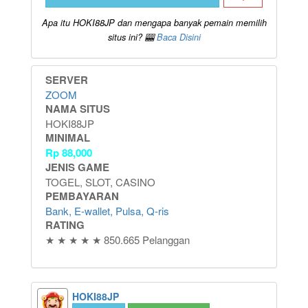
Apa itu HOKI88JP dan mengapa banyak pemain memilih
situs ini? 🎰
Baca Disini
SERVER
ZOOM
NAMA SITUS
HOKI88JP
MINIMAL
Rp
88,000
JENIS GAME
TOGEL, SLOT, CASINO
PEMBAYARAN
Bank, E-wallet, Pulsa, Q-ris
RATING
★ ★ ★ ★ ★ 850.665 Pelanggan
HOKI88JP