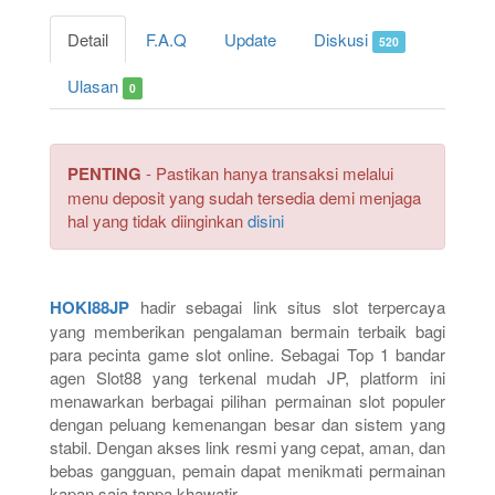
Detail
F.A.Q
Update
Diskusi
520
Ulasan
0
PENTING
- Pastikan hanya transaksi melalui
menu deposit yang sudah tersedia demi menjaga
hal yang tidak diinginkan
disini
HOKI88JP
hadir sebagai link situs slot terpercaya
yang memberikan pengalaman bermain terbaik bagi
para pecinta game slot online. Sebagai Top 1 bandar
agen Slot88 yang terkenal mudah JP, platform ini
menawarkan berbagai pilihan permainan slot populer
dengan peluang kemenangan besar dan sistem yang
stabil. Dengan akses link resmi yang cepat, aman, dan
bebas gangguan, pemain dapat menikmati permainan
kapan saja tanpa khawatir.