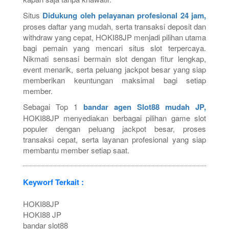
Situs
Didukung oleh pelayanan profesional 24 jam,
proses daftar yang mudah, serta transaksi deposit dan
withdraw yang cepat, HOKI88JP menjadi pilihan utama
bagi pemain yang mencari situs slot terpercaya.
Nikmati sensasi bermain slot dengan fitur lengkap,
event menarik, serta peluang jackpot besar yang siap
memberikan keuntungan maksimal bagi setiap
member.
Sebagai Top 1
bandar agen Slot88 mudah JP,
HOKI88JP menyediakan berbagai pilihan game slot
populer dengan peluang jackpot besar, proses
transaksi cepat, serta layanan profesional yang siap
membantu member setiap saat.
Keyworf Terkait :
HOKI88JP
HOKI88 JP
bandar slot88